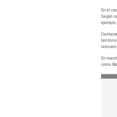
En el cas
Según su
ejemplo
Destacar
territor
relevanci
En nuest
como
Go