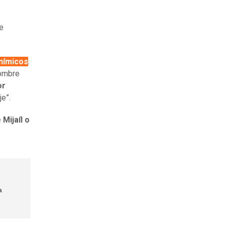
e
nímicos
.
nombre
or
je”.
 Mijaíl o
a