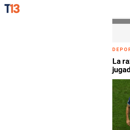
DEPO
La ra
jugad