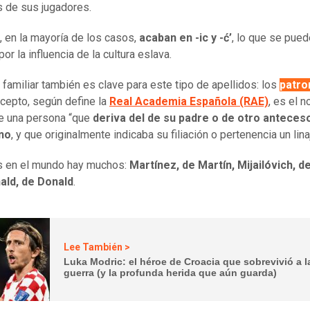
s de sus jugadores.
, en la mayoría de los casos,
acaban en -ic y -ć’
, lo que se pued
por la influencia de la cultura eslava.
n familiar también es clave para este tipo de apellidos: los
patro
cepto, según define la
Real Academia Española (RAE)
, es el 
e una persona “que
deriva del de su padre o de otro anteces
no
, y que originalmente indicaba su filiación o pertenencia un lina
s en el mundo hay muchos:
Martínez, de Martín, Mijailóvich, de
ld, de Donald
.
Lee También >
Luka Modric: el héroe de Croacia que sobrevivió a l
guerra (y la profunda herida que aún guarda)