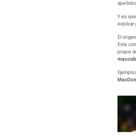
apellido
Y es que
explicar 
El orige
Este con
propio d
masculi
Ejemplo
MacDona