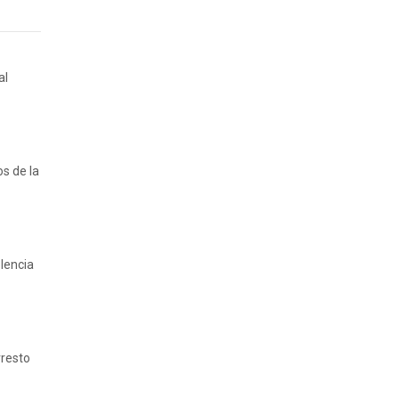
al
os de la
lencia
rresto