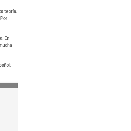
a teoría.
 Por
a. En
 mucha
pañol;