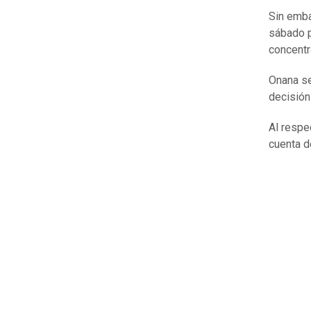
Sin emba
sábado 
concentr
Onana se
decisión
Al respe
cuenta 