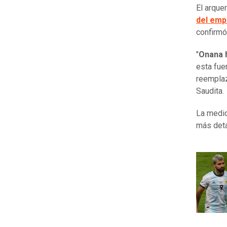
El arquer
del
empa
confirmó
"
Onana h
esta fue
reemplaz
Saudita.
La medi
más deta