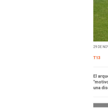
29 DE NO
T13
El arqu
"motivo
una dis