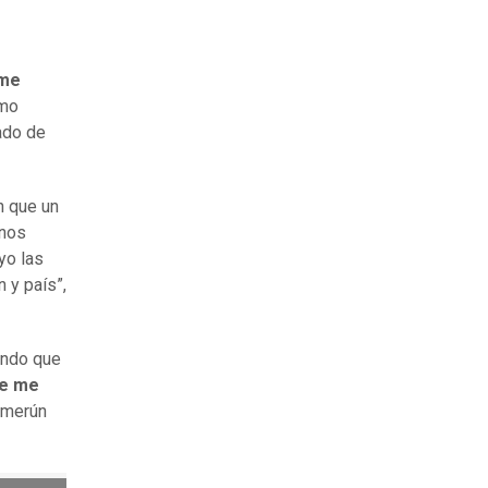
 me
omo
ado de
n que un
unos
yo las
 y país”,
ando que
ue me
Camerún