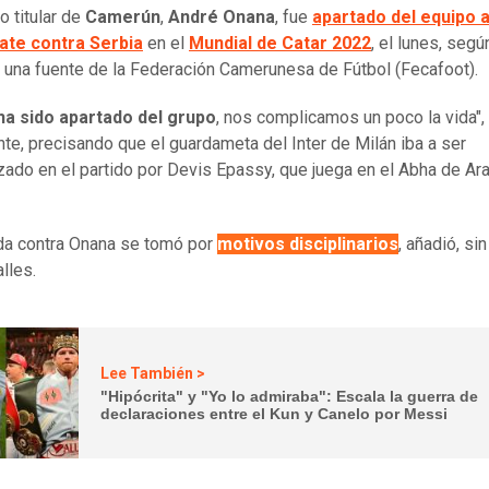
o titular de
Camerún
,
André Onana
, fue
apartado del equipo 
te contra Serbia
en el
Mundial de Catar 2022
, el lunes, segú
 una fuente de la Federación Camerunesa de Fútbol (Fecafoot).
a sido apartado del grupo
, nos complicamos un poco la vida",
nte, precisando que el guardameta del Inter de Milán iba a ser
ado en el partido por Devis Epassy, que juega en el Abha de Ar
da contra Onana se tomó por
motivos disciplinarios
, añadió, si
lles.
Lee También >
"Hipócrita" y "Yo lo admiraba": Escala la guerra de
declaraciones entre el Kun y Canelo por Messi