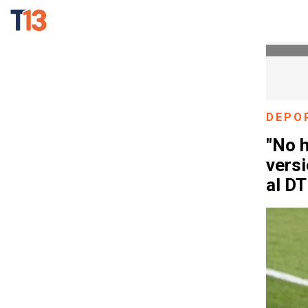
DEPO
"No h
vers
al DT