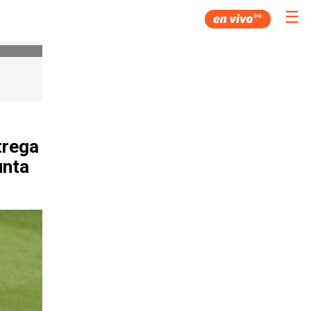
☰
trega
unta