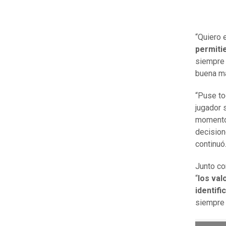
“Quiero 
permiti
siempre 
buena ma
“Puse to
jugador 
momentos
decision
continuó
Junto co
“
los va
identifi
siempre 