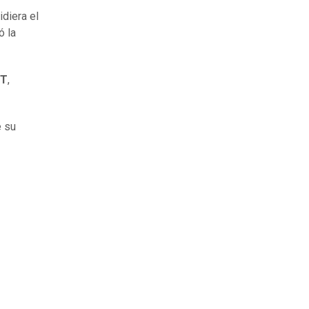
idiera el
ó la
DT
,
e su