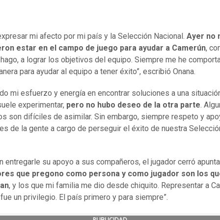
expresar mi afecto por mi país y la Selección Nacional.
Ayer no
eron estar en el campo de juego para ayudar a Camerún
, c
hago, a lograr los objetivos del equipo. Siempre me he comport
nera para ayudar al equipo a tener éxito”, escribió Onana.
do mi esfuerzo y energía en encontrar soluciones a una situació
suele experimentar,
pero no hubo deseo de la otra parte
. Alg
 son difíciles de asimilar. Sin embargo, siempre respeto y apo
es de la gente a cargo de perseguir el éxito de nuestra Selección
.
n entregarle su apoyo a sus compañeros, el jugador cerró apunt
lores que pregono como persona y como jugador son los q
can
, y los que mi familia me dio desde chiquito. Representar a 
fue un privilegio. El país primero y para siempre”.
PUBLICIDAD