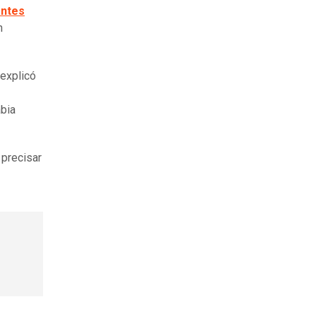
antes
n
 explicó
abia
n precisar