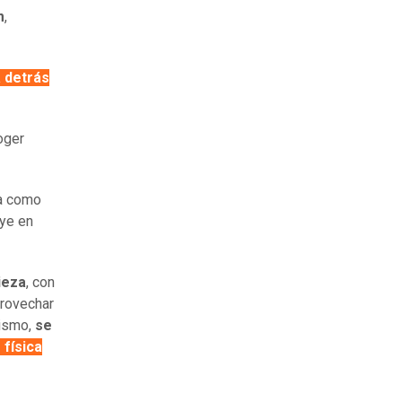
m
,
 detrás
oger
da como
uye en
ieza
, con
provechar
mismo,
se
 física