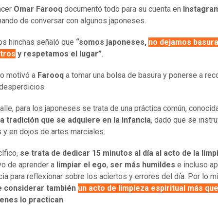
encer
Omar Farooq
documentó todo para su cuenta en
Instagra
ando de conversar con algunos japoneses.
os hinchas señaló que
“somos japoneses,
no dejamos basura
tros
y respetamos el lugar”
.
o motivó a
Farooq
a tomar una bolsa de basura y ponerse a rec
desperdicios.
talle, para los japoneses se trata de una práctica común, conoci
a tradición que se adquiere en la infancia
, dado que se instr
 y en dojos de artes marciales.
ífico,
se trata de dedicar 15 minutos al día al acto de la limp
ivo de aprender a
limpiar el ego
,
ser más humildes
e incluso a
cia para reflexionar sobre los aciertos y errores del día. Por lo 
e considerar también
un acto de limpieza espiritual más que
ienes lo practican
.