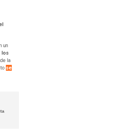
el
n un
 los
 de la
nto
se
ta