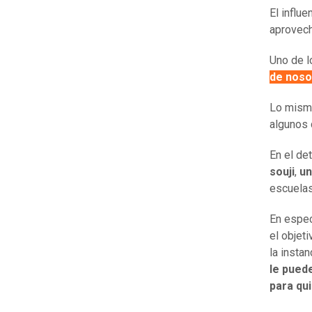
El influ
aprovech
Uno de l
de noso
Lo mism
algunos 
En el de
souji
,
un
escuelas
En espec
el objet
la instan
le pued
para qu