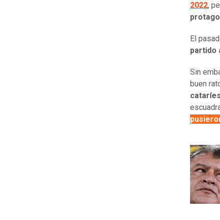
2022
, p
protagon
El pasad
partido
Sin emba
buen rat
cataríe
escuadra
pusieron