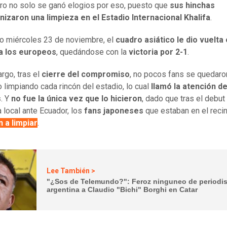
ero no solo se ganó elogios por eso, puesto que
sus hinchas
izaron una limpieza en el Estadio Internacional Khalifa
.
o miércoles 23 de noviembre, el
cuadro asiático le dio vuelta 
 a los europeos
, quedándose con la
victoria por 2-1
.
rgo, tras el
cierre del compromiso
, no pocos fans se quedaro
o limpiando cada rincón del estadio, lo cual
llamó la atención de
s
. Y
no fue la única vez que lo hicieron
, dado que tras el debut
 local ante Ecuador, los
fans japoneses
que estaban en el reci
 a limpiar
.
Lee También >
"¿Sos de Telemundo?": Feroz ninguneo de periodis
argentina a Claudio "Bichi" Borghi en Catar