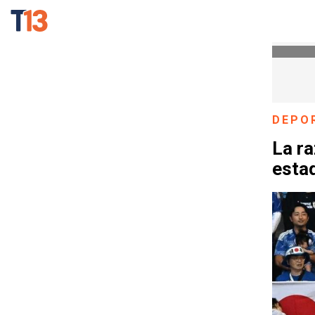
DEPO
La ra
estad