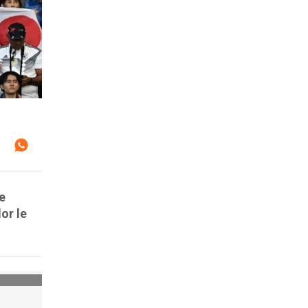
e
or le