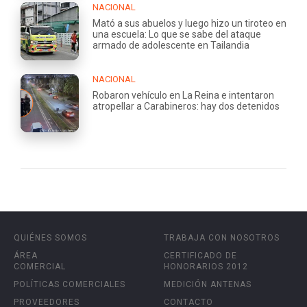
NACIONAL
Mató a sus abuelos y luego hizo un tiroteo en
una escuela: Lo que se sabe del ataque
armado de adolescente en Tailandia
NACIONAL
Robaron vehículo en La Reina e intentaron
atropellar a Carabineros: hay dos detenidos
QUIÉNES SOMOS
TRABAJA CON NOSOTROS
ÁREA
CERTIFICADO DE
COMERCIAL
HONORARIOS 2012
POLÍTICAS COMERCIALES
MEDICIÓN ANTENAS
PROVEEDORES
CONTACTO