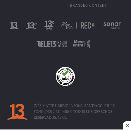
BRANDED CONTENT
INÉS MATTE URREJOLA #0848, SANTIAGO, CHILE
FONO (562) 2 251 4000 © TODOS LOS DERECHOS
RESERVADOS. 13.CL