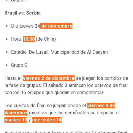
Brasil vs. Serbia
Día:
jueves 24
de noviembre
Hora:
16:00
(de Chile)
Estadio: De Lusail, Municipalidad de Al Daayen
Grupo G
Hasta el
viernes 2 de diciembre
se juegan los partidos de
la fase de grupos. El sábado 3 arrancan los octavos de final
con los 16 equipos que quedan en competencia.
Los cuartos de final se juegan desde el
viernes 9 de
diciembre
, mientras que las semifinales se disputan el
martes 13
y
miércoles 14
.
El partido por el tercer lugar es el sábado 17 y
la gran final