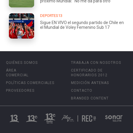
próximo Mundial: “No me da para otro”
DEPORTES13
Sigue EN VIVO el segundo partido de Chile en
el Mundial de Voley Femenino Sub 17
QUIÉNES SOMOS
TRABAJA CON NOSOTROS
ÁREA
CERTIFICADO DE
COMERCIAL
HONORARIOS 2012
POLÍTICAS COMERCIALES
MEDICIÓN ANTENAS
PROVEEDORES
CONTACTO
BRANDED CONTENT