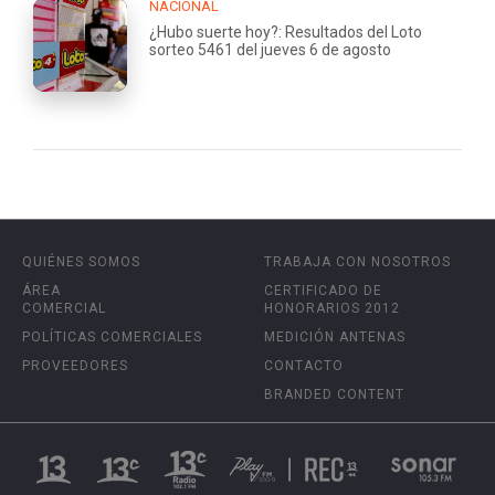
NACIONAL
¿Hubo suerte hoy?: Resultados del Loto
sorteo 5461 del jueves 6 de agosto
QUIÉNES SOMOS
TRABAJA CON NOSOTROS
ÁREA
CERTIFICADO DE
COMERCIAL
HONORARIOS 2012
POLÍTICAS COMERCIALES
MEDICIÓN ANTENAS
PROVEEDORES
CONTACTO
BRANDED CONTENT