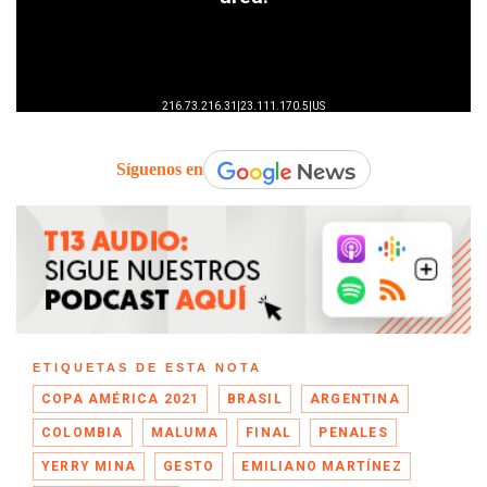
Síguenos en
ETIQUETAS DE ESTA NOTA
COPA AMÉRICA 2021
BRASIL
ARGENTINA
COLOMBIA
MALUMA
FINAL
PENALES
YERRY MINA
GESTO
EMILIANO MARTÍNEZ