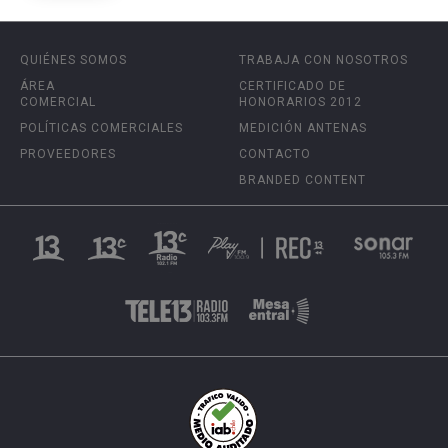
QUIÉNES SOMOS
TRABAJA CON NOSOTROS
ÁREA
CERTIFICADO DE
COMERCIAL
HONORARIOS 2012
POLÍTICAS COMERCIALES
MEDICIÓN ANTENAS
PROVEEDORES
CONTACTO
BRANDED CONTENT