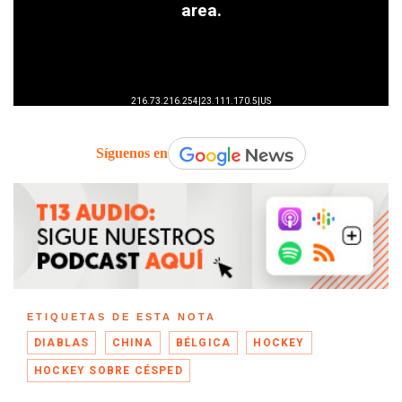
Síguenos en
ETIQUETAS DE ESTA NOTA
DIABLAS
CHINA
BÉLGICA
HOCKEY
HOCKEY SOBRE CÉSPED