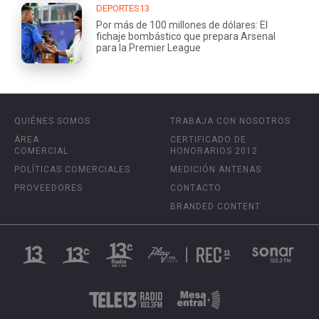
DEPORTES13
Por más de 100 millones de dólares: El
fichaje bombástico que prepara Arsenal
para la Premier League
QUIÉNES SOMOS
TRABAJA CON NOSOTROS
ÁREA
CERTIFICADO DE
COMERCIAL
HONORARIOS 2012
POLÍTICAS COMERCIALES
MEDICIÓN ANTENAS
PROVEEDORES
CONTACTO
BRANDED CONTENT