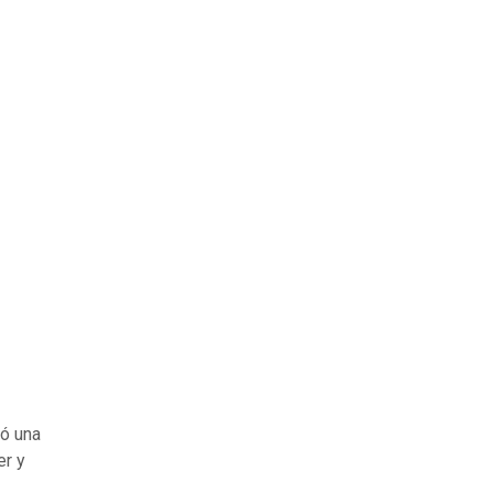
ió una
er y