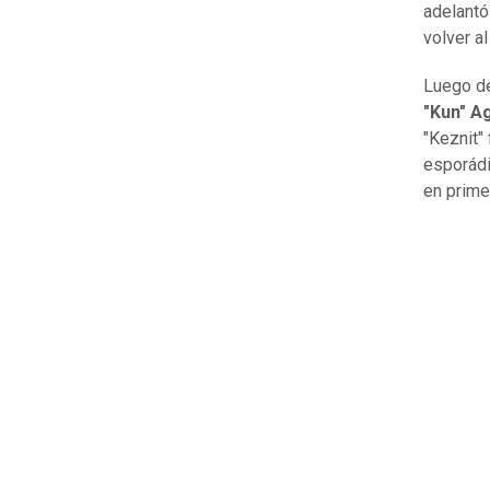
adelantó
volver a
Luego de
"Kun" Ag
"Keznit"
esporádi
en prime