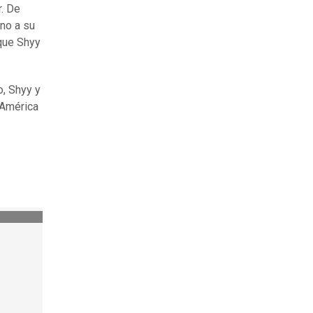
r. De
no a su
 que Shyy
o, Shyy y
 América