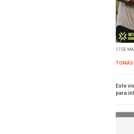
17 DE MA
TOMÁS
Este vi
para in