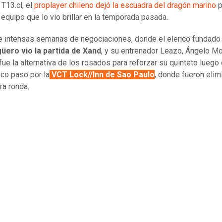
 T13.cl, el
proplayer chileno dejó la escuadra del dragón marino
p
l equipo que lo vio brillar en la temporada pasada.
 intensas semanas de negociaciones, donde el elenco fundado 
üero vio la partida de Xand
, y su entrenador Leazo, Ángelo Mo
 fue la alternativa de los rosados para reforzar su quinteto luego
co paso por la
VCT Lock//Inn de Sao Paulo
, donde fueron eli
ra ronda.