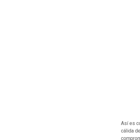
Así es c
cálida d
compromi