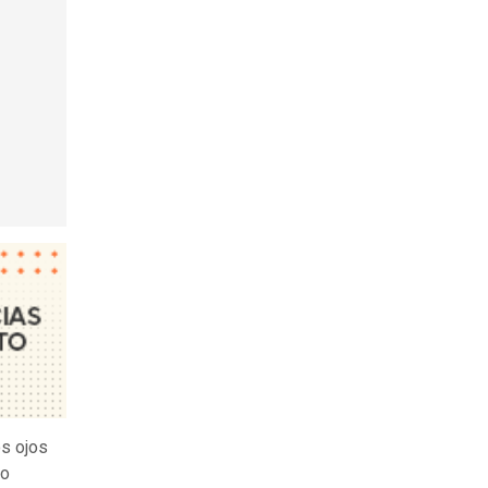
os ojos
lo