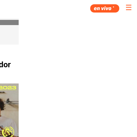
☰
ador