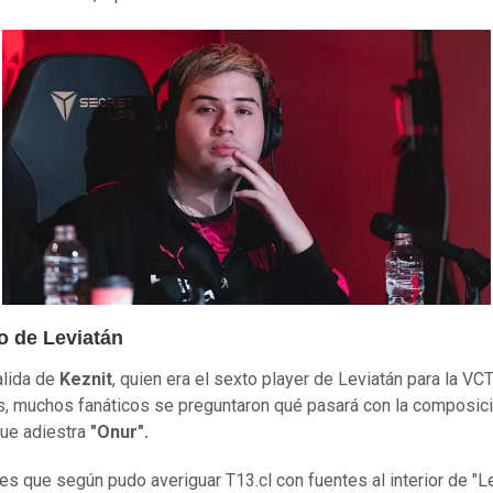
o de Leviatán
alida de
Keznit
, quien era el sexto player de Leviatán para la VC
, muchos fanáticos se preguntaron qué pasará con la composici
ue adiestra
"Onur".
es que según pudo averiguar T13.cl con fuentes al interior de "L