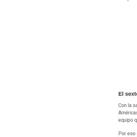
El sext
Con la s
Américas
equipo q
Por eso 