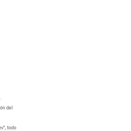
T
ón del
ev", todo