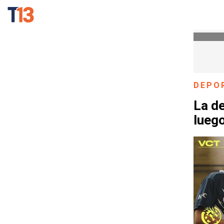
DEPO
La de
luego