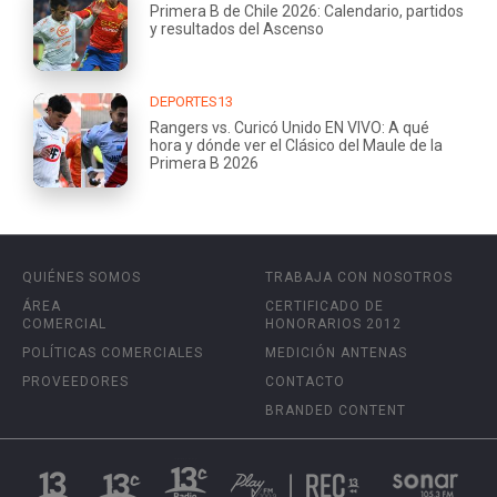
Primera B de Chile 2026: Calendario, partidos
y resultados del Ascenso
DEPORTES13
Rangers vs. Curicó Unido EN VIVO: A qué
hora y dónde ver el Clásico del Maule de la
Primera B 2026
QUIÉNES SOMOS
TRABAJA CON NOSOTROS
ÁREA
CERTIFICADO DE
COMERCIAL
HONORARIOS 2012
POLÍTICAS COMERCIALES
MEDICIÓN ANTENAS
PROVEEDORES
CONTACTO
BRANDED CONTENT