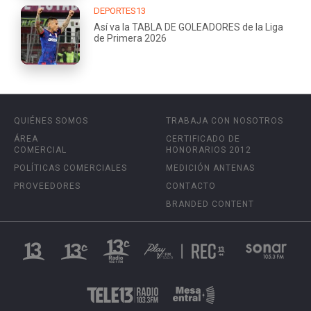
DEPORTES13
Así va la TABLA DE GOLEADORES de la Liga
de Primera 2026
QUIÉNES SOMOS
TRABAJA CON NOSOTROS
ÁREA
CERTIFICADO DE
COMERCIAL
HONORARIOS 2012
POLÍTICAS COMERCIALES
MEDICIÓN ANTENAS
PROVEEDORES
CONTACTO
BRANDED CONTENT