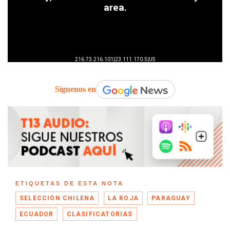
Síguenos en
ETIQUETAS DE ESTA NOTA
SELECCIÓN CHILENA
LA ROJA
PARAGUAY
ECUADOR
CLASIFICATORIAS