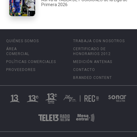
Primera 2026
QUIÉNES SOMOS
TRABAJA CON NOSOTROS
ÁREA
CERTIFICADO DE
COMERCIAL
HONORARIOS 2012
POLÍTICAS COMERCIALES
MEDICIÓN ANTENAS
PROVEEDORES
CONTACTO
BRANDED CONTENT