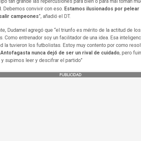
ipo tan grande las repercusiones para bien o para mal toman m
. Debemos convivir con eso.
Estamos ilusionados por pelear 
 salir campeones
”, añadió el DT.
te, Dudamel agregó que “el triunfo es mérito de la actitud de los
s. Como entrenador soy un facilitador de una idea. Esa inteligenc
d la tuvieron los futbolistas. Estoy muy contento por como resol
.
Antofagasta nunca dejó de ser un rival de cuidado
, pero fu
 y supimos leer y descifrar el partido”
PUBLICIDAD