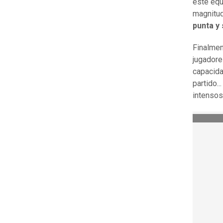
este equ
magnitud
punta y
Finalmen
jugadore
capacida
partido..
intensos