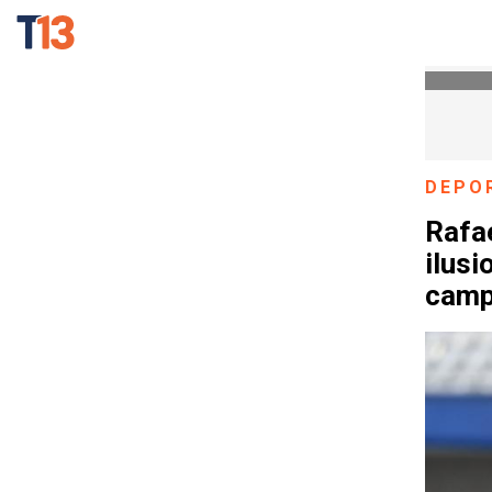
DEPO
Rafae
ilusi
camp