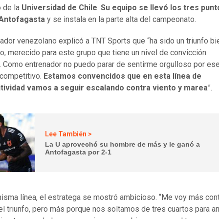
 de la
Universidad de Chile
.
Su equipo se llevó los tres punt
a Antofagasta
y se instala en la parte alta del campeonato.
nador venezolano explicó a TNT Sports que “ha sido un triunfo bi
o, merecido para este grupo que tiene un nivel de convicción
e. Como entrenador no puedo parar de sentirme orgulloso por es
 competitivo.
Estamos convencidos que en esta línea de
tividad vamos a seguir escalando contra viento y marea
”.
Lee También >
La U aprovechó su hombre de más y le ganó a
Antofagasta por 2-1
isma línea, el estratega se mostró ambicioso. “Me voy más con
 el triunfo, pero más porque nos soltamos de tres cuartos para arri