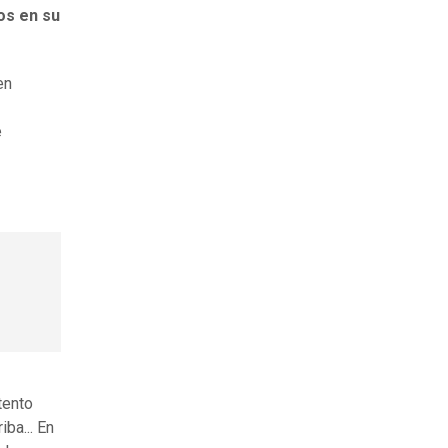
os en su
en
e
tento
ba... En