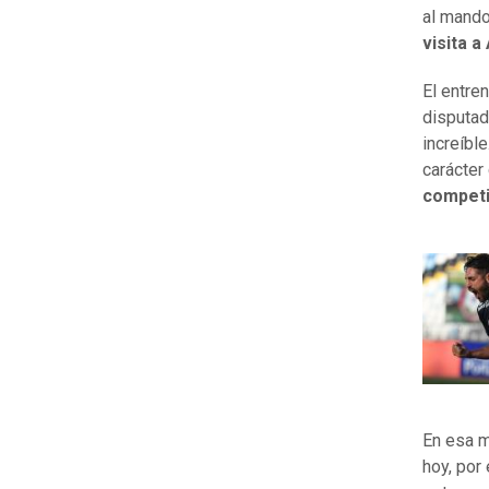
al mando
visita 
El entre
disputad
increíbl
carácter
competi
En esa m
hoy, por