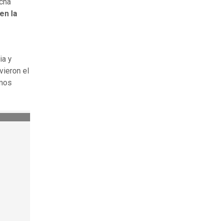
ucha
en la
ia y
vieron el
imos