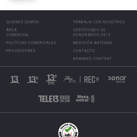
QUIÉNES SOMOS
TRABAJA CON NOSOTROS
ÁREA
CERTIFICADO DE
COMERCIAL
HONORARIOS 2012
POLÍTICAS COMERCIALES
MEDICIÓN ANTENAS
PROVEEDORES
CONTACTO
BRANDED CONTENT