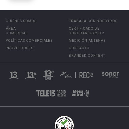
QUIÉNES SOMOS
TRABAJA CON NOSOTROS
ÁREA
CERTIFICADO DE
COMERCIAL
HONORARIOS 2012
POLÍTICAS COMERCIALES
MEDICIÓN ANTENAS
PROVEEDORES
CONTACTO
BRANDED CONTENT