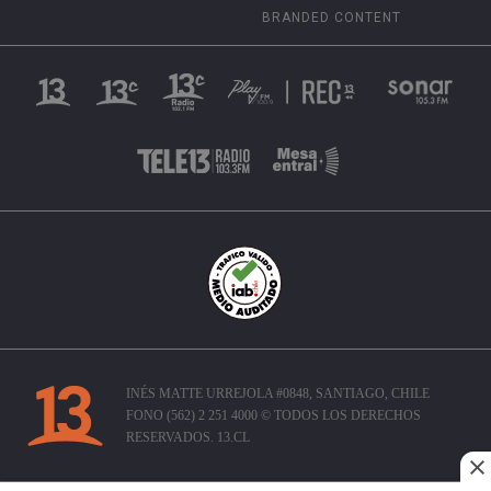
BRANDED CONTENT
INÉS MATTE URREJOLA #0848, SANTIAGO, CHILE
FONO (562) 2 251 4000 © TODOS LOS DERECHOS
RESERVADOS. 13.CL