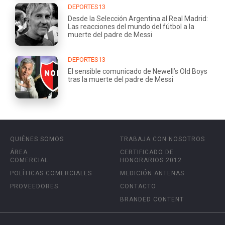
DEPORTES13
Desde la Selección Argentina al Real Madrid:
Las reacciones del mundo del fútbol a la
muerte del padre de Messi
DEPORTES13
El sensible comunicado de Newell’s Old Boys
tras la muerte del padre de Messi
QUIÉNES SOMOS
TRABAJA CON NOSOTROS
ÁREA
CERTIFICADO DE
COMERCIAL
HONORARIOS 2012
POLÍTICAS COMERCIALES
MEDICIÓN ANTENAS
PROVEEDORES
CONTACTO
BRANDED CONTENT