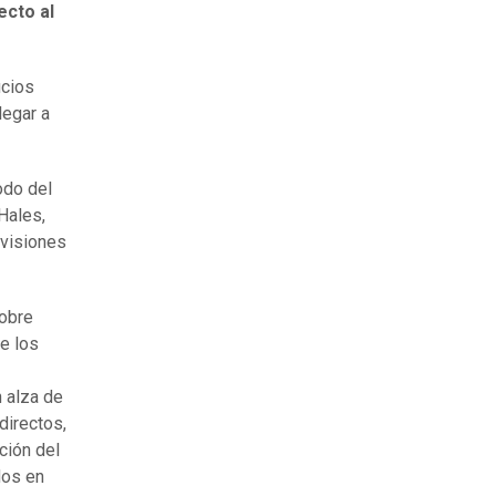
ecto al
icios
legar a
odo del
Hales,
ivisiones
sobre
de los
n alza de
directos,
ción del
dos en