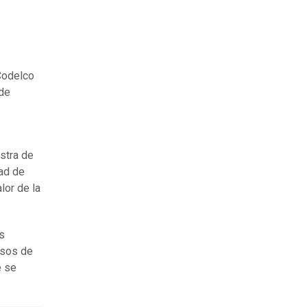
 Codelco
 de
stra de
dad de
lor de la
s
esos de
e se