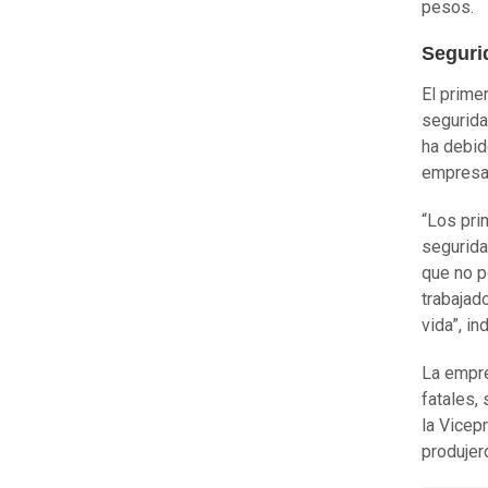
pesos.
Seguri
El prime
segurida
ha debid
empresas
“Los pr
segurida
que no p
trabajad
vida”, i
La empre
fatales,
la Vicep
produjer