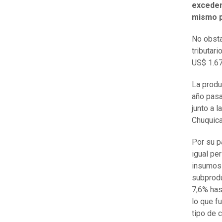
exceden
mismo p
No obsta
tributar
US$ 1.67
La produ
año pasa
junto a 
Chuquica
Por su p
igual pe
insumos 
subprodu
7,6% has
lo que f
tipo de 