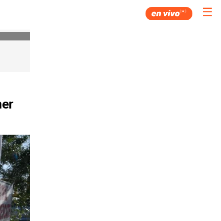
☰
mer