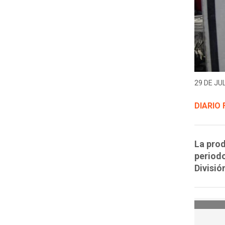
29 DE JUL
DIARIO 
La prod
periodo
Divisió