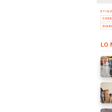
ETIQ
CODE
DIAR
LO 