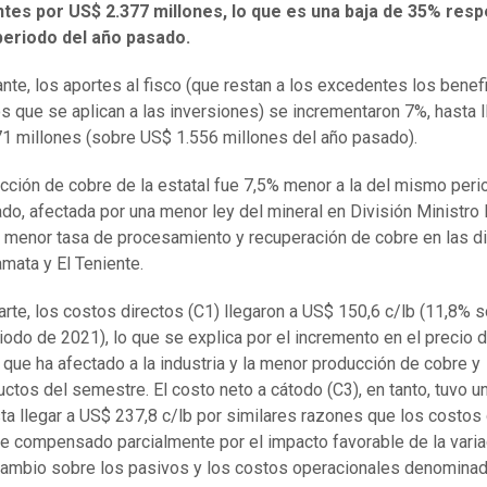
tes por US$ 2.377 millones, lo que es una baja de 35% resp
eriodo del año pasado.
nte, los aportes al fisco (que restan a los excedentes los benef
ios que se aplican a las inversiones) se incrementaron 7%, hasta l
1 millones (sobre US$ 1.556 millones del año pasado).
cción de cobre de la estatal fue 7,5% menor a la del mismo peri
do, afectada por una menor ley del mineral en División Ministro 
la menor tasa de procesamiento y recuperación de cobre en las d
mata y El Teniente.
arte, los costos directos (C1) llegaron a US$ 150,6 c/lb (11,8% 
riodo de 2021), lo que se explica por el incremento en el precio 
que ha afectado a la industria y la menor producción de cobre y
ctos del semestre. El costo neto a cátodo (C3), en tanto, tuvo u
ta llegar a US$ 237,8 c/lb por similares razones que los costos 
ue compensado parcialmente por el impacto favorable de la varia
cambio sobre los pasivos y los costos operacionales denomina