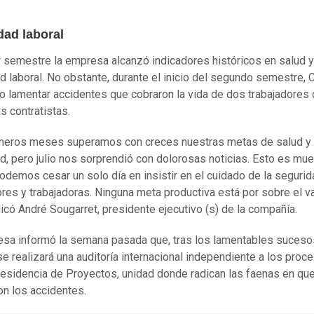
dad laboral
r semestre la empresa alcanzó indicadores históricos en salud y
d laboral. No obstante, durante el inicio del segundo semestre,
o lamentar accidentes que cobraron la vida de dos trabajadores
 contratistas.
imeros meses superamos con creces nuestras metas de salud y
d, pero julio nos sorprendió con dolorosas noticias. Esto es mue
odemos cesar un solo día en insistir en el cuidado de la seguri
ores y trabajadoras. Ninguna meta productiva está por sobre el va
ndicó André Sougarret, presidente ejecutivo (s) de la compañía.
sa informó la semana pasada que, tras los lamentables suceso
 se realizará una auditoría internacional independiente a los proc
residencia de Proyectos, unidad donde radican las faenas en qu
on los accidentes.