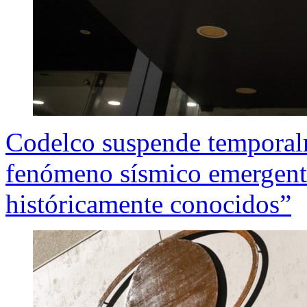
Codelco suspende temporal
fenómeno sísmico emergente
históricamente conocidos”