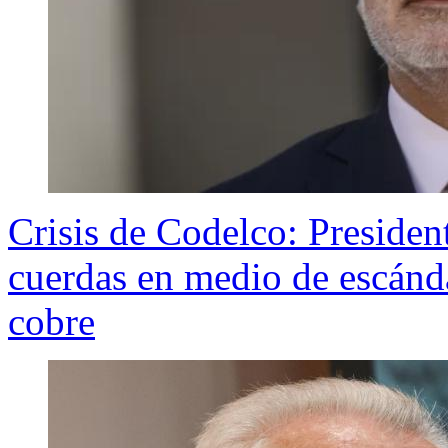
Crisis de Codelco: Presiden
cuerdas en medio de escánd
cobre