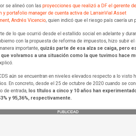
ior se alineó con las
proyecciones que realizó a DF el gerente d
on y portafolio manager de cuenta activa de LarrainVial Asset
ent, Andrés Vicencio
, quien indicó que el riesgo país caería un 
rte de lo que ocurrió desde el estallido social en adelante y dura
bierno con la propuesta de reforma de impuestos, hizo subir el
manera importante,
quizás parte de esa alza se caiga, pero 
e que volvamos a una situación como la que tuvimos hace 
explicó.
 CDS aún se encuentran en niveles elevados respecto a lo visto 
ños. En concreto, desde el 25 de octubre de 2020 cuando se con
to de entrada,
los títulos a cinco y 10 años han experimentad
53% y 95,36%, respectivamente.
PUBLICIDAD