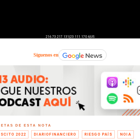
Síguenos en
UETAS DE ESTA NOTA
ISCITO 2022
DIARIOFINANCIERO
RIESGO PAÍS
NOIA