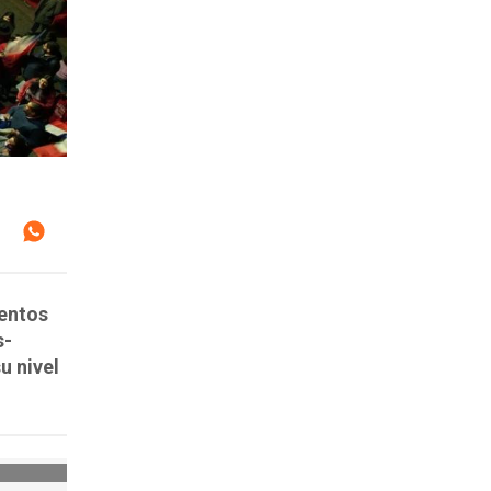
mentos
s-
u nivel