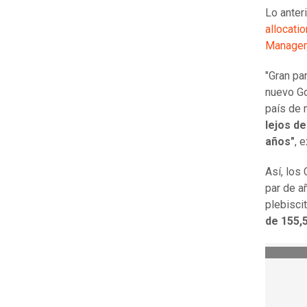
Lo anter
allocati
Managem
"Gran pa
nuevo Go
país de 
lejos d
años"
, 
Así, los
par de a
plebisci
de 155,