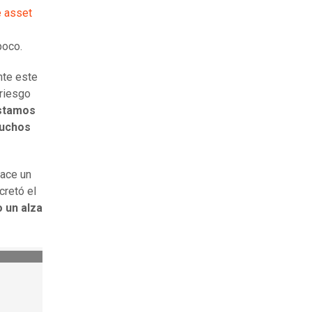
e asset
poco.
nte este
 riesgo
estamos
muchos
hace un
cretó el
o un alza