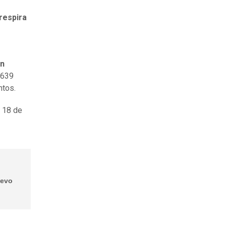
 respira
en
.639
ntos.
 18 de
uevo