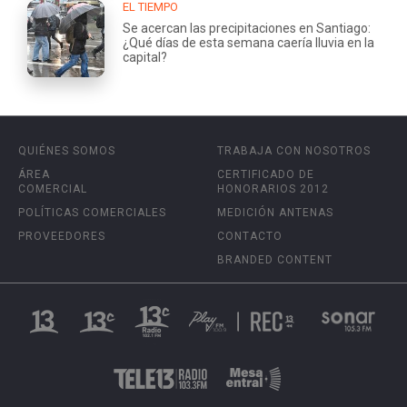
EL TIEMPO
Se acercan las precipitaciones en Santiago:
¿Qué días de esta semana caería lluvia en la
capital?
QUIÉNES SOMOS
TRABAJA CON NOSOTROS
ÁREA
CERTIFICADO DE
COMERCIAL
HONORARIOS 2012
POLÍTICAS COMERCIALES
MEDICIÓN ANTENAS
PROVEEDORES
CONTACTO
BRANDED CONTENT