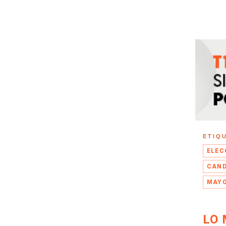
ETIQ
ELEC
CAND
MAY
LO 