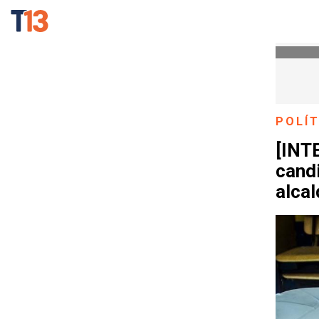
POLÍT
[INT
cand
alca