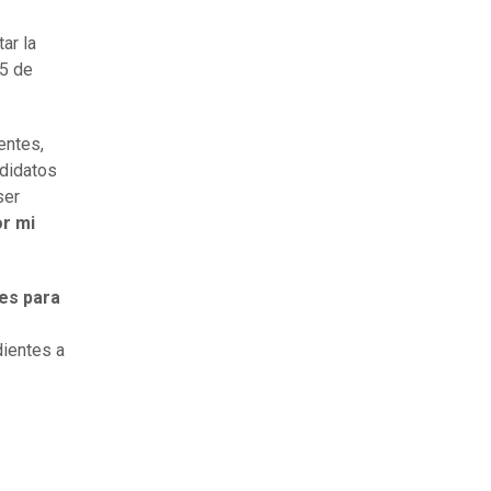
ar la
25 de
entes,
ndidatos
ser
or mi
tes para
dientes a