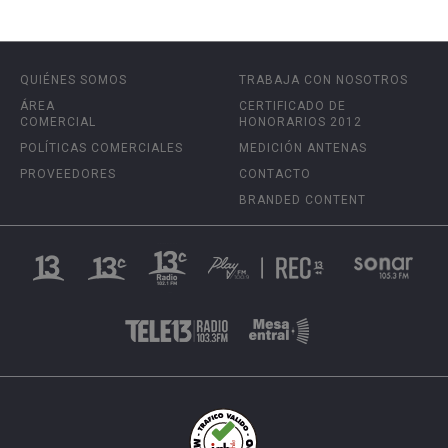
QUIÉNES SOMOS
TRABAJA CON NOSOTROS
ÁREA
CERTIFICADO DE
COMERCIAL
HONORARIOS 2012
POLÍTICAS COMERCIALES
MEDICIÓN ANTENAS
PROVEEDORES
CONTACTO
BRANDED CONTENT