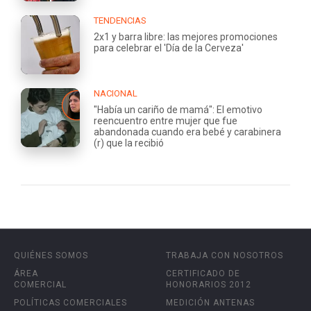
TENDENCIAS
2x1 y barra libre: las mejores promociones
para celebrar el 'Día de la Cerveza'
NACIONAL
"Había un cariño de mamá": El emotivo
reencuentro entre mujer que fue
abandonada cuando era bebé y carabinera
(r) que la recibió
QUIÉNES SOMOS
TRABAJA CON NOSOTROS
ÁREA
CERTIFICADO DE
COMERCIAL
HONORARIOS 2012
POLÍTICAS COMERCIALES
MEDICIÓN ANTENAS