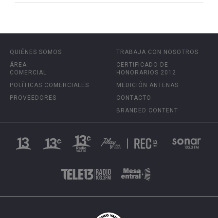
QUIÉNES SOMOS
TRABAJA CON NOSOTROS
ÁREA
CERTIFICADO DE
COMERCIAL
HONORARIOS 2012
POLÍTICAS COMERCIALES
MEDICIÓN ANTENAS
PROVEEDORES
CONTACTO
BRANDED CONTENT