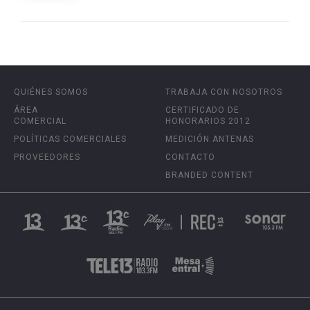
QUIÉNES SOMOS
TRABAJA CON NOSOTROS
ÁREA
CERTIFICADO DE
COMERCIAL
HONORARIOS 2012
POLÍTICAS COMERCIALES
MEDICIÓN ANTENAS
PROVEEDORES
CONTACTO
BRANDED CONTENT