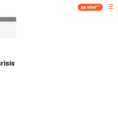
☰
risis