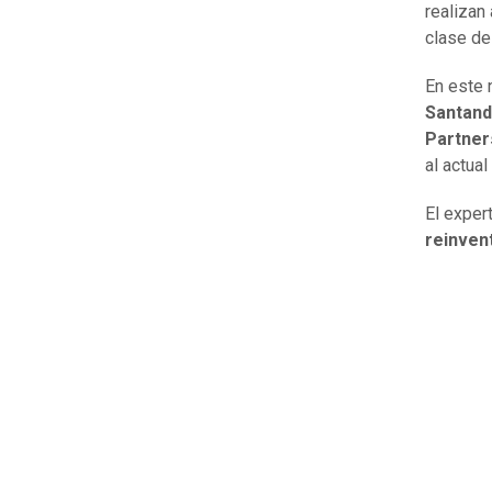
realizan
clase d
En este 
Santand
Partners
al actua
El exper
reinven