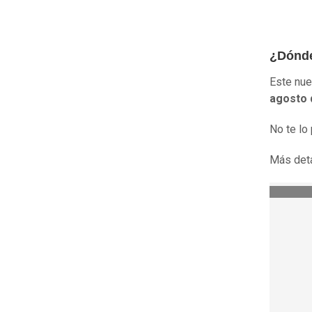
¿Dónd
Este nue
agosto 
No te lo
Más deta