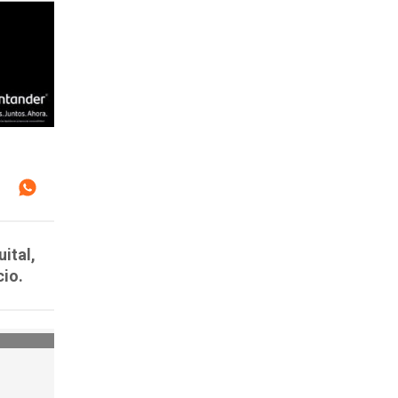
ital,
cio.