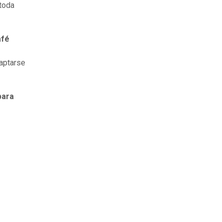
 toda
afé
daptarse
para