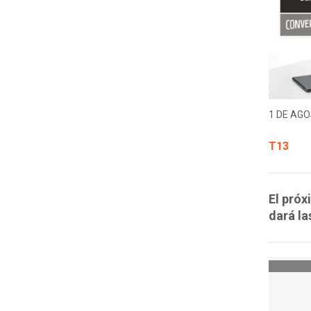
1 DE AGO
T13
El próx
dará la