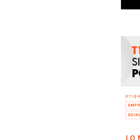
ETIQ
EMPR
REIN
LO 