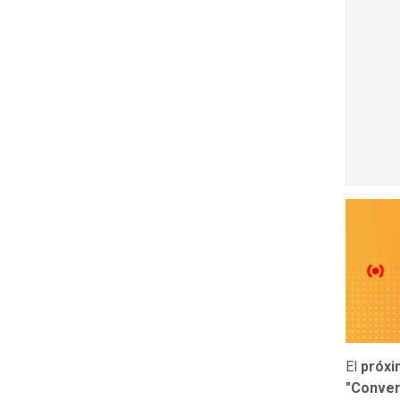
El
próxi
"Conver