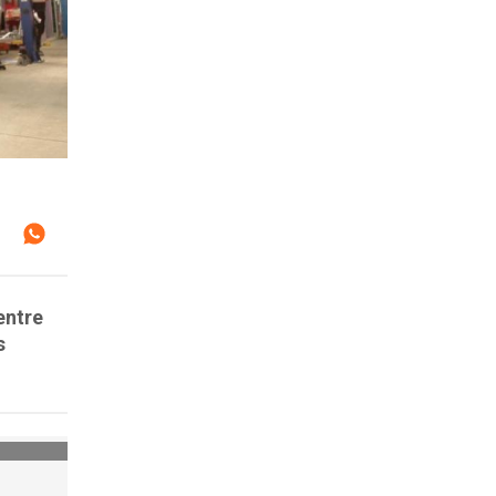
entre
s