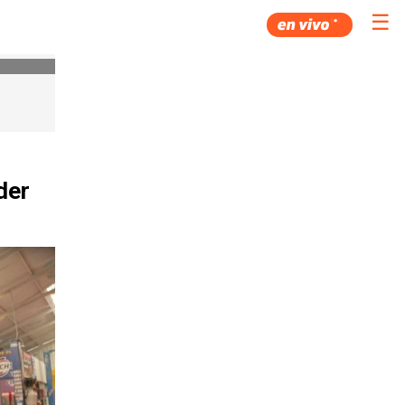
☰
der