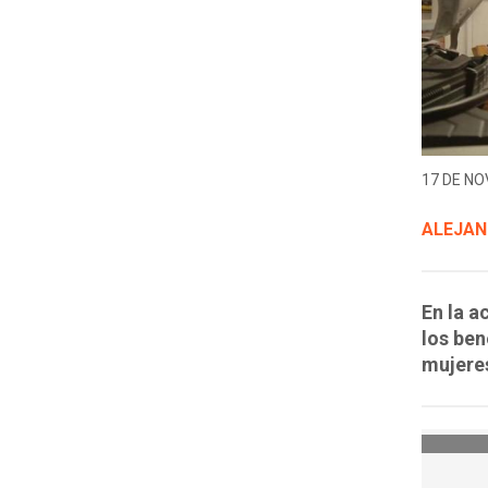
17 DE NO
ALEJAN
En la a
los ben
mujere