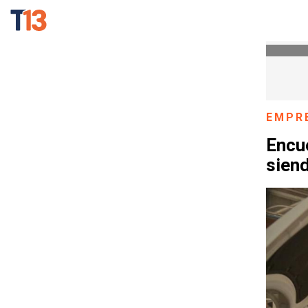
EMPR
Encue
sien