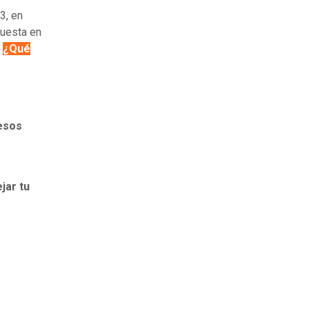
3, en
uesta en
:
¿Qué
resos
jar tu