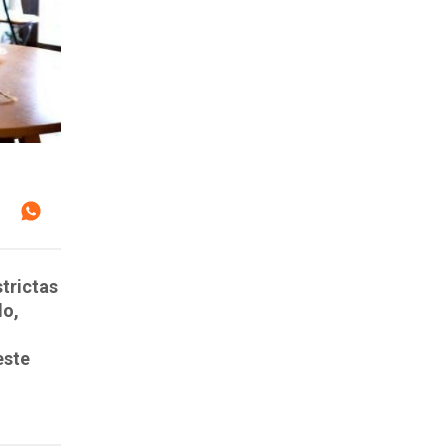
strictas
do,
este