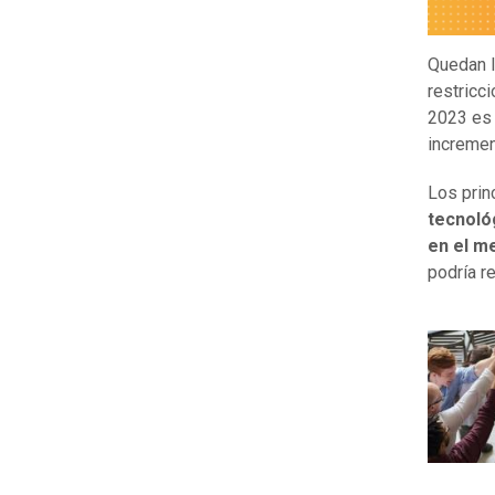
Quedan l
restricc
2023 es 
incremen
Los prin
tecnológ
en el m
podría r