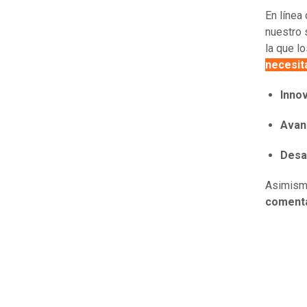
En línea
nuestro 
la que l
necesit
Inno
Avanz
Desa
Asimism
coment