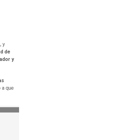
, y
ad de
ador y
as
 a que