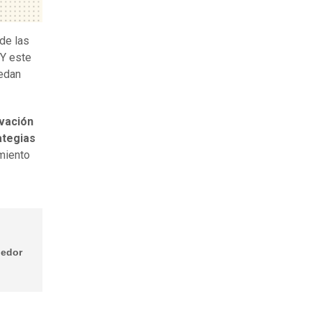
 de las
 Y este
edan
ovación
ategias
imiento
dedor