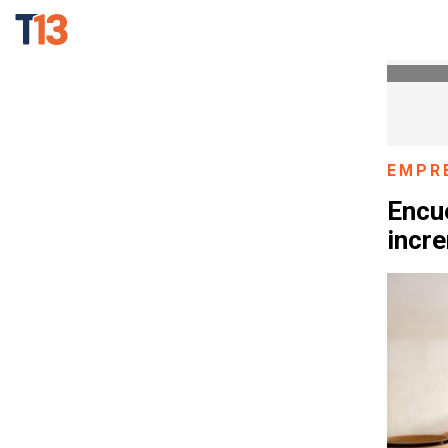
EMPR
Encu
incr