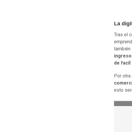
La digi
Tras el 
emprendi
también
ingreso
de fací
Por otra
comerci
esto ser