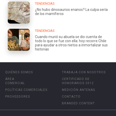
TENDENCIAS
¿No hubo dinosaurios enanos? La culpa sería
de los mamíferos
TENDENCIAS
Cuando murió su abuela se dio cuenta de
todo lo que se fue con ella: hoy recorre Chile
para ayudar a otros nietos a inmortalizar sus
historias
QUIÉNES SOMOS
TRABAJA CON NOSOTROS
ÁREA
CERTIFICADO DE
COMERCIAL
HONORARIOS 2012
POLÍTICAS COMERCIALES
MEDICIÓN ANTENAS
PROVEEDORES
CONTACTO
BRANDED CONTENT