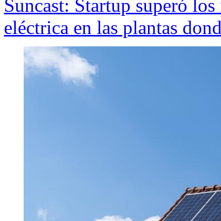
Suncast: Startup superó los
eléctrica en las plantas dond