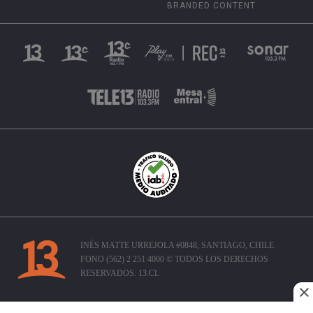
BRANDED CONTENT
INÉS MATTE URREJOLA #0848, SANTIAGO, CHILE
FONO (562) 2 251 4000 © TODOS LOS DERECHOS
RESERVADOS. 13.CL