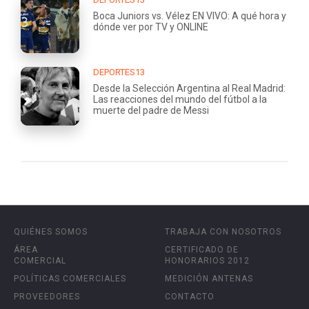
Boca Juniors vs. Vélez EN VIVO: A qué hora y
dónde ver por TV y ONLINE
DEPORTES13
Desde la Selección Argentina al Real Madrid:
Las reacciones del mundo del fútbol a la
muerte del padre de Messi
QUIÉNES SOMOS
TRABAJA CON NOSOTROS
ÁREA
CERTIFICADO DE
COMERCIAL
HONORARIOS 2012
POLÍTICAS COMERCIALES
MEDICIÓN ANTENAS
PROVEEDORES
CONTACTO