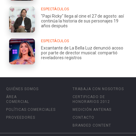
ESPECTÁCULOS
"Papi Ricky" llega al cine el 27 de agosto: así
continúa la historia de sus personajes 19
años después
ESPECTÁCULOS
Excantante de La Bella Luz denunció acoso
por parte de director musical: compartió
reveladores registros
QUIÉNES SOMOS
TRABAJA CON NOSOTROS
ÁREA
CERTIFICADO DE
COMERCIAL
HONORARIOS 2012
POLÍTICAS COMERCIALES
MEDICIÓN ANTENAS
PROVEEDORES
CONTACTO
BRANDED CONTENT