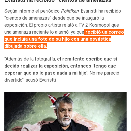
Evaristti ha recibido "cientos de amenazas"
Según informó el periódico
Politiken
, Evaristti ha recibido
"cientos de amenazas" desde que se inauguró la
exposición. El propio artista relató a TV 2 Kosmopol que
una amenaza reciente lo alarmó, ya que
recibió un correo
que incluía una foto de su hijo con una esvástica
dibujada sobre ella.
"Además de la fotografía,
el remitente escribe que si
decido realizar la exposición, entonces 'tengo que
esperar que no le pase nada a mi hijo'
. No me pareció
divertido", acusó Evaristti