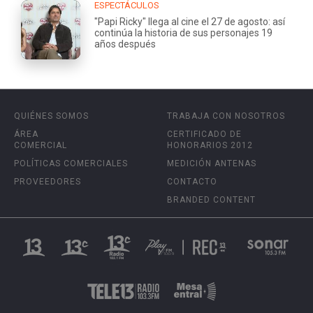
ESPECTÁCULOS
"Papi Ricky" llega al cine el 27 de agosto: así
continúa la historia de sus personajes 19
años después
QUIÉNES SOMOS
TRABAJA CON NOSOTROS
ÁREA
CERTIFICADO DE
COMERCIAL
HONORARIOS 2012
POLÍTICAS COMERCIALES
MEDICIÓN ANTENAS
PROVEEDORES
CONTACTO
BRANDED CONTENT