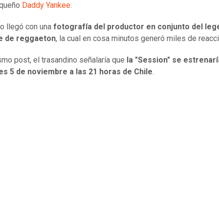
iqueño
Daddy Yankee.
io llegó con una
fotografía del productor en conjunto del leg
e de reggaeton
, la cual en cosa minutos generó miles de reacc
smo post, el trasandino señalaría que
la "Session" se estrenar
es 5 de noviembre a las 21 horas de Chile
.