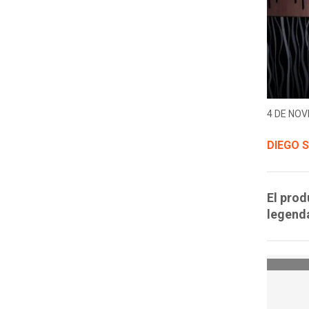
4 DE NOV
DIEGO 
El prod
legend