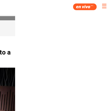
☰
to a