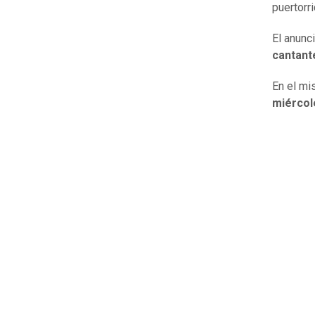
puertorr
El anunc
cantant
En el mi
miércol