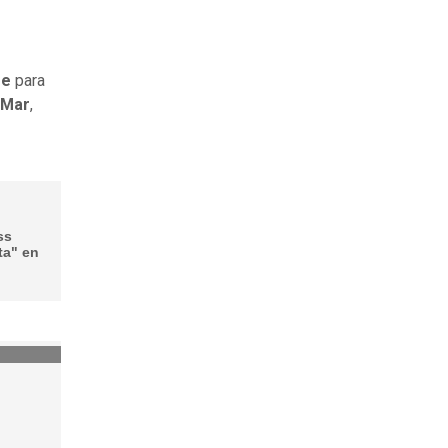
re
para
 Mar
,
ss
ta" en