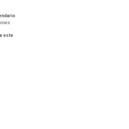
endario
iones.
ía este