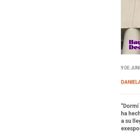
9 DE JUNI
DANIELA
“Dormí 
ha hech
a su ll
exespo