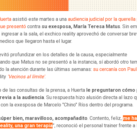
uerta
asistió este martes a una
audiencia judicial por la querella
 que presentó
contra
su exesposa, María Teresa Matus
. Sin e
 ingresar a la sala, el exchico reality aprovechó de conversar b
medios que llegaron hasta el lugar.
vitó profundizar en los detalles de la causa, especialmente
ando que Matus no se presentó a la instancia, sí abordó otro te
do la atención durante las últimas semanas:
su cercanía con Paul
lity
'Vecinos al límite'
.
 de las consultas de la prensa, a Huerta
le preguntaron cómo 
evia a la audiencia
. Su respuesta hizo alusión directa al lazo 
con la exesposa de Marcelo "Chino" Ríos dentro del programa.
úper bien, maravilloso, acompañadito
. Contento, feliz,
me ha
reality, una gran terapia
”, reconoció el personal trainer frente a 
.