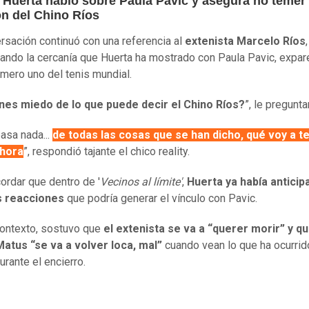
 Huerta habló sobre Paula Pavic y asegura no temer
ón del Chino Ríos
rsación continuó con una referencia al
extenista Marcelo Ríos
,
ando la cercanía que Huerta ha mostrado con Paula Pavic, expare
úmero uno del tenis mundial.
nes miedo de lo que puede decir el Chino Ríos?
”, le pregunta
pasa nada...
de todas las cosas que se han dicho, qué voy a t
hora
”, respondió tajante el chico reality.
ordar que dentro de '
Vecinos al límite'
,
Huerta ya había anticip
s reacciones
que podría generar el vínculo con Pavic.
ontexto, sostuvo que
el extenista se va a “querer morir” y q
atus “se va a volver loca, mal”
cuando vean lo que ha ocurrid
rante el encierro.