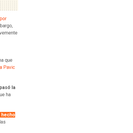
 por
mbargo,
revemente
ma que
a Pavic
pasó la
que ha
 hecho
las