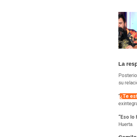
La res
Posterio
su relac
“
¿Te es
exintegr
“Eso lo
Huerta.