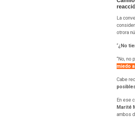
Camilo
reacci
La conve
consider
otrora n
“
¿No tie
“No, no 
miedo a
Cabe rec
posible
En ese c
Marité M
ambos du