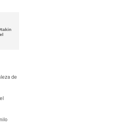
Otakin
el
aleza de
el
milo