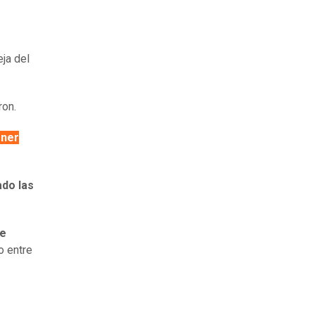
ja del
ron.
ener
ado las
ue
o entre