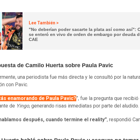
Lee También >
"No deberían poder sacarte la plata así como así": 
se enteró en vivo de orden de embargo por deuda d
CAE
puesta de Camilo Huerta sobre Paula Pavic
rmente, una periodista fue más directa y le consultó por la natur
ión con Pavic.
tás enamorando de Paula Pavic?
”, fue la pregunta que recibió 
ante de
Yingo
, generando risas inmediatas por parte del aludido.
 hablamos después, cuando termine el reality”
, respondió Ca