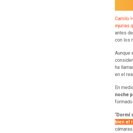
Camilo H
injurias
antes de
con los 
Aunque e
consider
ha llama
en el rea
En medio
noche pr
formado 
“
Dormí s
bien el 
cámaras