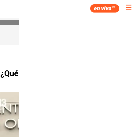
☰
"¿Qué