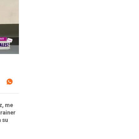
z, me
trainer
a su