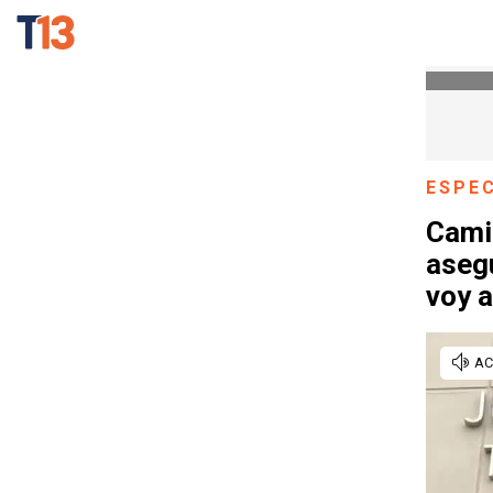
ESPE
Cami
asegu
voy a