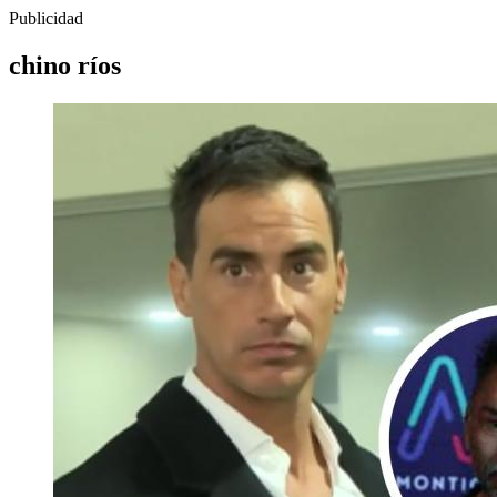
Publicidad
chino ríos