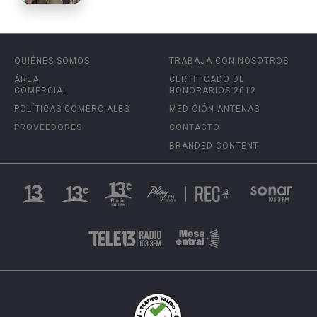
QUIÉNES SOMOS
TRABAJA CON NOSOTROS
ÁREA
CERTIFICADO DE
COMERCIAL
HONORARIOS 2012
POLÍTICAS COMERCIALES
MEDICIÓN ANTENAS
PROVEEDORES
CONTACTO
BRANDED CONTENT