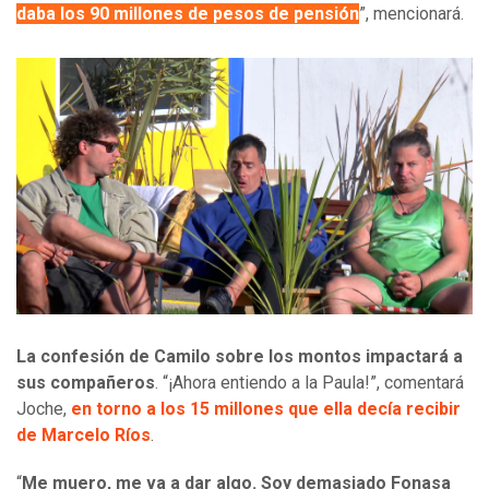
daba los 90 millones de pesos de pensión
”, mencionará.
La confesión de Camilo sobre los montos impactará a
sus compañeros
. “¡Ahora entiendo a la Paula!”, comentará
Joche,
en torno a los 15 millones que ella decía recibir
de Marcelo Ríos
.
“
Me muero, me va a dar algo. Soy demasiado Fonasa