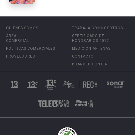
QUIÉNES SOMOS
TRABAJA CON NOSOTROS
ÁREA
CERTIFICADO DE
COMERCIAL
HONORARIOS 2012
POLÍTICAS COMERCIALES
MEDICIÓN ANTENAS
PROVEEDORES
CONTACTO
BRANDED CONTENT