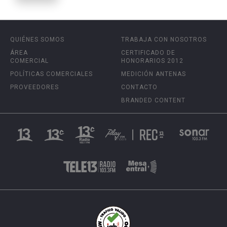
QUIÉNES SOMOS
TRABAJA CON NOSOTROS
ÁREA
CERTIFICADO DE
COMERCIAL
HONORARIOS 2012
POLÍTICAS COMERCIALES
MEDICIÓN ANTENAS
PROVEEDORES
CONTACTO
BRANDED CONTENT