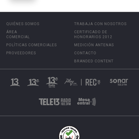
QUIÉNES SOMOS
TRABAJA CON NOSOTROS
ÁREA
CERTIFICADO DE
COMERCIAL
HONORARIOS 2012
POLÍTICAS COMERCIALES
MEDICIÓN ANTENAS
PROVEEDORES
CONTACTO
BRANDED CONTENT