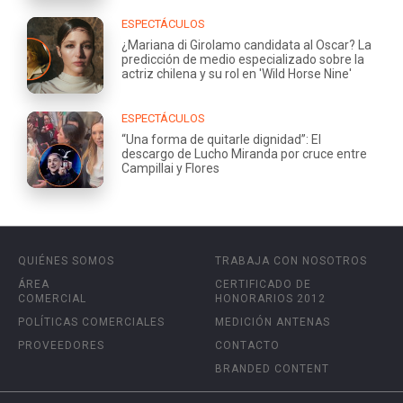
ESPECTÁCULOS
¿Mariana di Girolamo candidata al Oscar? La
predicción de medio especializado sobre la
actriz chilena y su rol en 'Wild Horse Nine'
ESPECTÁCULOS
“Una forma de quitarle dignidad”: El
descargo de Lucho Miranda por cruce entre
Campillai y Flores
QUIÉNES SOMOS
TRABAJA CON NOSOTROS
ÁREA
CERTIFICADO DE
COMERCIAL
HONORARIOS 2012
POLÍTICAS COMERCIALES
MEDICIÓN ANTENAS
PROVEEDORES
CONTACTO
BRANDED CONTENT