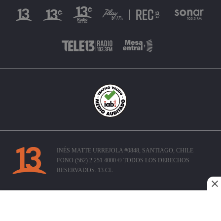
INÉS MATTE URREJOLA #0848, SANTIAGO, CHILE
FONO (562) 2 251 4000 © TODOS LOS DERECHOS
RESERVADOS. 13.CL