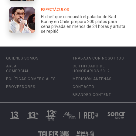
ESPECTÁCULOS
El chef que conquistó el paladar de Bad
Bunny en Chile: preparó 200 platos para
cena privada en menos de 24 horas y artista
se repitió
QUIÉNES SOMOS
TRABAJA CON NOSOTROS
ÁREA
CERTIFICADO DE
COMERCIAL
HONORARIOS 2012
POLÍTICAS COMERCIALES
MEDICIÓN ANTENAS
PROVEEDORES
CONTACTO
BRANDED CONTENT