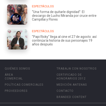
ESPECTÁCULOS
“Una forma de quitarle dignidad”: El
descargo de Lucho Miranda por cruce entre
Campillai y Flores
ESPECTÁCULOS
"Papi Ricky" llega al cine el 27 de agosto: así
continúa la historia de sus personajes 19
años después
QUIÉNES SOMOS
TRABAJA CON NOSOTROS
ÁREA
CERTIFICADO DE
COMERCIAL
HONORARIOS 2012
POLÍTICAS COMERCIALES
MEDICIÓN ANTENAS
PROVEEDORES
CONTACTO
BRANDED CONTENT