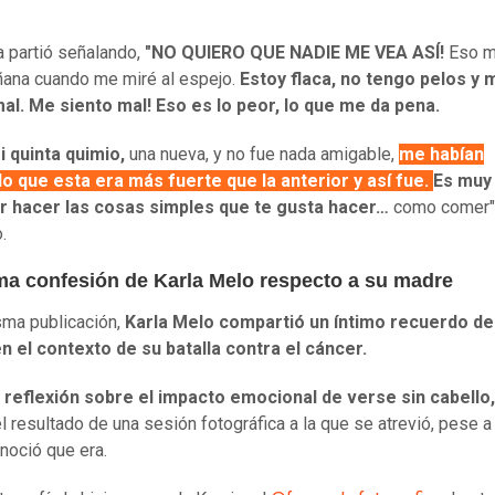
a partió señalando,
"NO QUIERO QUE NADIE ME VEA ASÍ!
Eso m
ana cuando me miré al espejo.
Estoy flaca, no tengo pelos y 
al. Me siento mal! Eso es lo peor, lo que me da pena.
 quinta quimio,
una nueva, y no fue nada amigable,
me habían
o que esta era más fuerte que la anterior y así fue.
Es muy 
r hacer las cosas simples que te gusta hacer…
como comer",
.
ima confesión de Karla Melo respecto a su madre
sma publicación,
Karla Melo compartió un íntimo recuerdo de
n el contexto de su batalla contra el cáncer.
 reflexión sobre el impacto emocional de verse sin cabello,
 resultado de una sesión fotográfica a la que se atrevió, pese a l
noció que era.