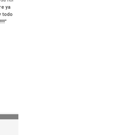
re ya
y todo
!!"