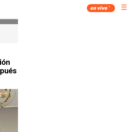
☰
ión
spués