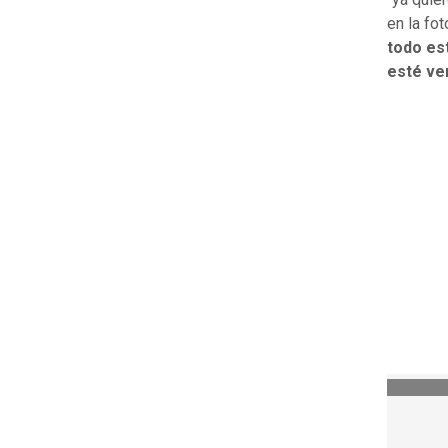
en la fo
todo est
esté ver