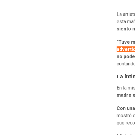
La artist
esta mañ
siento m
"Tuve mi
advertid
no pode
contando
La ínt
En la mi
madre e
Con una
mostró el
que reco