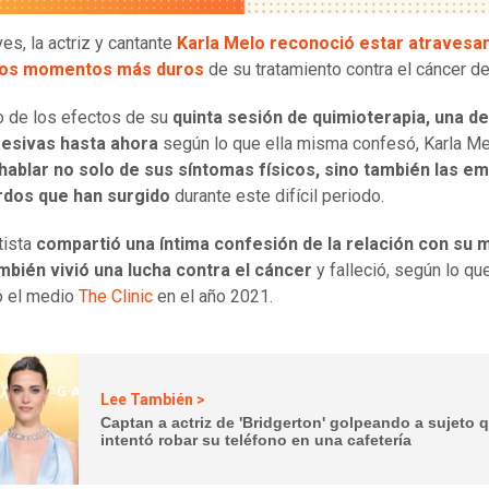
es, la actriz y cantante
Karla Melo
reconoció estar atravesa
los momentos más duros
de su tratamiento contra el cáncer d
 de los efectos de su
quinta sesión de quimioterapia, una de
esivas hasta ahora
según lo que ella misma confesó, Karla M
 hablar no solo de sus síntomas físicos, sino también las e
rdos que han surgido
durante este difícil periodo.
rtista
compartió una íntima confesión de la relación con su 
mbién vivió una lucha contra el cáncer
y falleció, según lo qu
ó el medio
The Clinic
en el año 2021.
Lee También >
Captan a actriz de 'Bridgerton' golpeando a sujeto 
intentó robar su teléfono en una cafetería