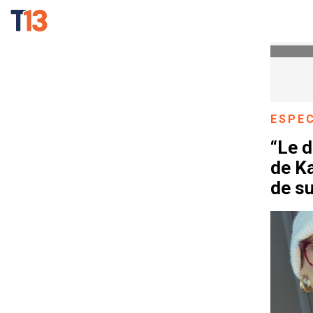
ESPE
“Le d
de K
de su