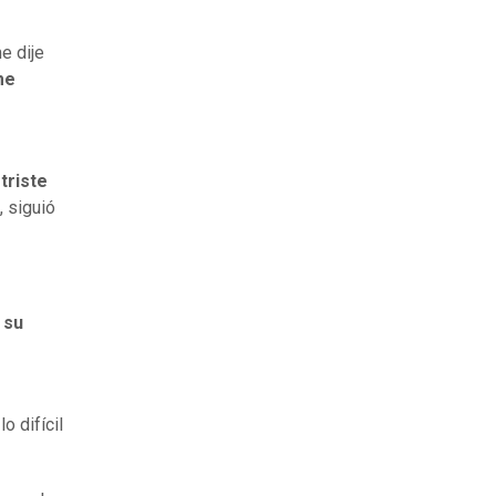
e dije
me
triste
 siguió
 su
o difícil