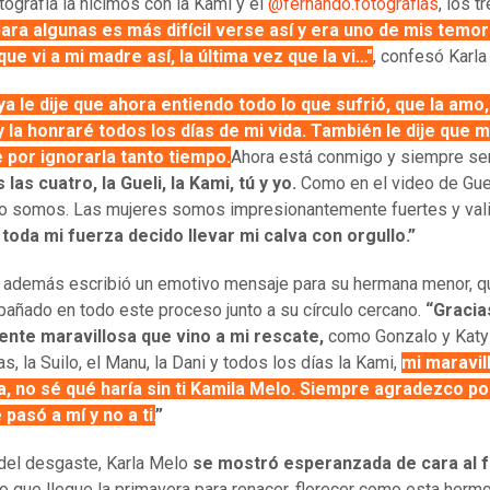
tografía la hicimos con la Kami y el
@fernando.fotografias
, los t
ara algunas es más difícil verse así y era uno de mis temor
ue vi a mi madre así, la última vez que la vi…"
, confesó Karl
ya le dije que ahora entiendo todo lo que sufrió, que la amo,
 la honraré todos los días de mi vida. También le dije que 
 por ignorarla tanto tiempo.
Ahora está conmigo y siempre ser
las cuatro, la Gueli, la Kami, tú y yo.
Como en el video de Gue
o somos. Las mujeres somos impresionantemente fuertes y vali
toda mi fuerza decido llevar mi calva con orgullo.”
z además escribió un emotivo mensaje para su hermana menor, qu
añado en todo este proceso junto a su círculo cercano.
“Gracia
ente maravillosa que vino a mi rescate,
como Gonzalo y Katy
s, la Suilo, el Manu, la Dani y todos los días la Kami,
mi maravil
, no sé qué haría sin ti Kamila Melo. Siempre agradezco p
pasó a mí y no a ti.
”
del desgaste, Karla Melo
se mostró esperanzada de cara al f
ro que llegue la primavera para renacer, florecer como esta hermo