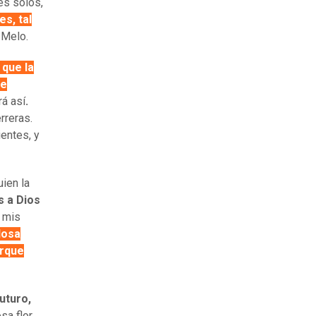
res solos,
es, tal
a Melo.
 que la
me
á así
.
rreras.
entes,
y
ien la
s a Dios
 mis
losa
orque
uturo,
sa flor