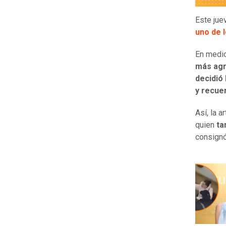
Este juev
uno de 
En medio
más agr
decidió
y recue
Así, la a
quien
ta
consign