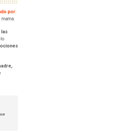
ndo por
e mama.
 las
elo
mociones
madre,
e
que