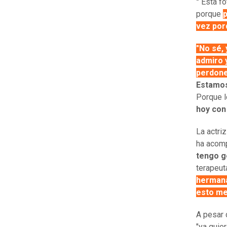
"
Esta fo
porque
p
vez porq
"No sé, 
admiro y
perdone
Estamos 
Porque l
hoy con 
La actri
ha acomp
tengo g
terapeuta
hermana
esto me 
A pesar 
"ya quie