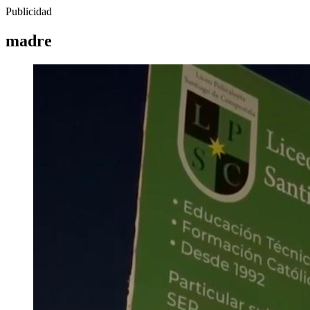
Publicidad
madre