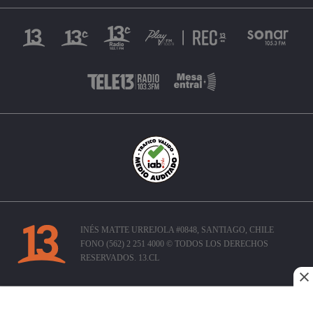
INÉS MATTE URREJOLA #0848, SANTIAGO, CHILE
FONO (562) 2 251 4000 © TODOS LOS DERECHOS
RESERVADOS. 13.CL