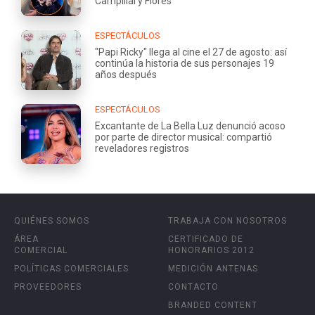
Campillai y Flores
ESPECTÁCULOS
"Papi Ricky" llega al cine el 27 de agosto: así
continúa la historia de sus personajes 19
años después
ESPECTÁCULOS
Excantante de La Bella Luz denunció acoso
por parte de director musical: compartió
reveladores registros
QUIÉNES SOMOS
TRABAJA CON NOSOTROS
ÁREA
CERTIFICADO DE
COMERCIAL
HONORARIOS 2012
POLÍTICAS COMERCIALES
MEDICIÓN ANTENAS
PROVEEDORES
CONTACTO
BRANDED CONTENT