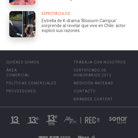
ESPECTÁCULOS
Estrella de K-drama ‘Blossom Campus’
sorprende al revelar que vive en Chile: actor
explicó sus razones
QUIÉNES SOMOS
TRABAJA CON NOSOTROS
ÁREA
CERTIFICADO DE
COMERCIAL
HONORARIOS 2012
POLÍTICAS COMERCIALES
MEDICIÓN ANTENAS
PROVEEDORES
CONTACTO
BRANDED CONTENT