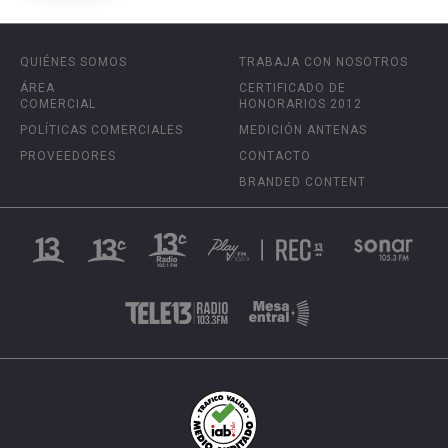
QUIÉNES SOMOS
TRABAJA CON NOSOTROS
ÁREA
CERTIFICADO DE
COMERCIAL
HONORARIOS 2012
POLÍTICAS COMERCIALES
MEDICIÓN ANTENAS
PROVEEDORES
CONTACTO
BRANDED CONTENT